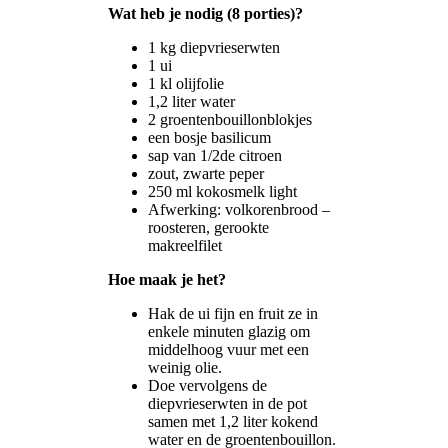
Wat heb je nodig (8 porties)?
1 kg diepvrieserwten
1 ui
1 kl olijfolie
1,2 liter water
2 groentenbouillonblokjes
een bosje basilicum
sap van 1/2de citroen
zout, zwarte peper
250 ml kokosmelk light
Afwerking: volkorenbrood –
roosteren, gerookte
makreelfilet
Hoe maak je het?
Hak de ui fijn en fruit ze in
enkele minuten glazig om
middelhoog vuur met een
weinig olie.
Doe vervolgens de
diepvrieserwten in de pot
samen met 1,2 liter kokend
water en de groentenbouillon.