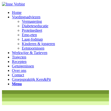
Home
Voedingsadviezen
Vermagering
Diabeteseducatie
Proteïnedieet
Emo-eten
Laag-fodmap
Kinderen & jongeren
Eetstoornissen
Werkwijze & Tarieven
Trajecten
Recepten
Getuigenissen
Over ons
Contact
Groepspraktijk Kers&Pit
Menu