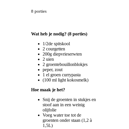
8 porties
Wat heb je nodig? (8 porties)
1/2de spitskool
2 courgetten
200g diepvrieserwten
2 uien
2 groentebouillonblokjes
peper, zout
1 el groen currypasta
(100 ml light kokosmelk)
Hoe maak je het?
Snij de groenten in stukjes en
stoof aan in een weinig
olijfolie
Voeg water toe tot de
groenten onder staan (1,2 à
1,5L)