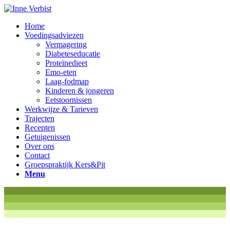
Home
Voedingsadviezen
Vermagering
Diabeteseducatie
Proteïnedieet
Emo-eten
Laag-fodmap
Kinderen & jongeren
Eetstoornissen
Werkwijze & Tarieven
Trajecten
Recepten
Getuigenissen
Over ons
Contact
Groepspraktijk Kers&Pit
Menu