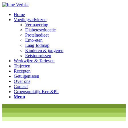
Home
Voedingsadviezen
Vermagering
Diabeteseducatie
Proteïnedieet
Emo-eten
Laag-fodmap
Kinderen & jongeren
Eetstoornissen
Werkwijze & Tarieven
Trajecten
Recepten
Getuigenissen
Over ons
Contact
Groepspraktijk Kers&Pit
Menu