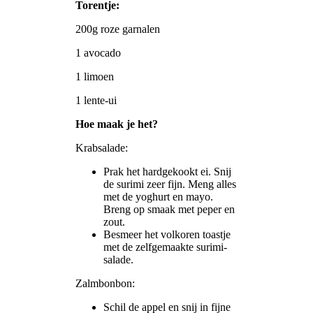
Torentje:
200g roze garnalen
1 avocado
1 limoen
1 lente-ui
Hoe maak je het?
Krabsalade:
Prak het hardgekookt ei. Snij
de surimi zeer fijn. Meng alles
met de yoghurt en mayo.
Breng op smaak met peper en
zout.
Besmeer het volkoren toastje
met de zelfgemaakte surimi-
salade.
Zalmbonbon:
Schil de appel en snij in fijne