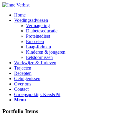
Home
Voedingsadviezen
Vermagering
Diabeteseducatie
Proteïnedieet
Emo-eten
Laag-fodmap
Kinderen & jongeren
Eetstoornissen
Werkwijze & Tarieven
Trajecten
Recepten
Getuigenissen
Over ons
Contact
Groepspraktijk Kers&Pit
Menu
Portfolio Items