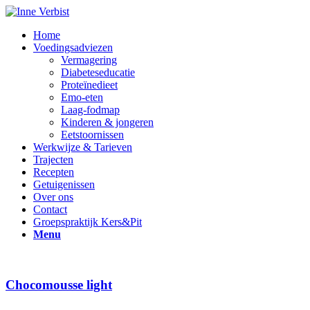
Home
Voedingsadviezen
Vermagering
Diabeteseducatie
Proteïnedieet
Emo-eten
Laag-fodmap
Kinderen & jongeren
Eetstoornissen
Werkwijze & Tarieven
Trajecten
Recepten
Getuigenissen
Over ons
Contact
Groepspraktijk Kers&Pit
Menu
Chocomousse light